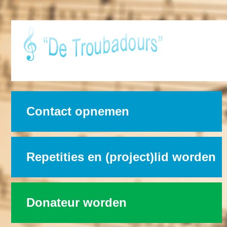
Contact opnemen
Repetities en (project)lid worden
Donateur worden