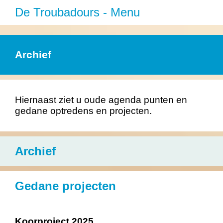
De Troubadours - Menu
Home
Archief
Over ons
Agenda
Hiernaast ziet u oude agenda punten en
gedane optredens en projecten.
Nieuws
Galerij
Archief
Archief
Gedane projecten
Contact
Koorproject 2025