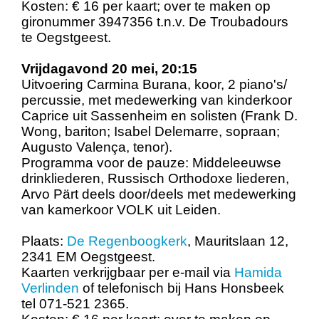
Kosten: € 16 per kaart; over te maken op
gironummer 3947356 t.n.v. De Troubadours
te Oegstgeest.
Vrijdagavond 20 mei, 20:15
Uitvoering Carmina Burana, koor, 2 piano's/
percussie, met medewerking van kinderkoor
Caprice uit Sassenheim en solisten (Frank D.
Wong, bariton; Isabel Delemarre, sopraan;
Augusto Valença, tenor).
Programma voor de pauze: Middeleeuwse
drinkliederen, Russisch Orthodoxe liederen,
Arvo Pärt deels door/deels met medewerking
van kamerkoor VOLK uit Leiden.
Plaats:
De Regenboogkerk
, Mauritslaan 12,
2341 EM Oegstgeest.
Kaarten verkrijgbaar per e-mail via
Hamida
Verlinden
of telefonisch bij Hans Honsbeek
tel 071-521 2365.