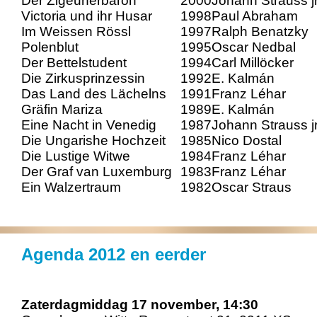
Der Zigeunerbaron
2000
Johann Strauss j
Victoria und ihr Husar
1998
Paul Abraham
Im Weissen Rössl
1997
Ralph Benatzky
Polenblut
1995
Oscar Nedbal
Der Bettelstudent
1994
Carl Millöcker
Die Zirkusprinzessin
1992
E. Kalmán
Das Land des Lächelns
1991
Franz Léhar
Gräfin Mariza
1989
E. Kalmán
Eine Nacht in Venedig
1987
Johann Strauss j
Die Ungarishe Hochzeit
1985
Nico Dostal
Die Lustige Witwe
1984
Franz Léhar
Der Graf van Luxemburg
1983
Franz Léhar
Ein Walzertraum
1982
Oscar Straus
Agenda 2012 en eerder
Zaterdagmiddag 17 november, 14:30