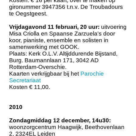
Kosten: € 16 per kaart; over te maken op
gironummer 3947356 t.n.v. De Troubadours
te Oegstgeest.
Vrijdagavond 11 februari, 20 uur:
uitvoering
Misa Criolla en Spaanse Zarzuela's door
koor, pianiste, ensemble en solisten in
samenwerking met GOOK.
Plaats: Kerk O.L.V. Altijddurende Bijstand,
Burg. Baumannlaan 171, 3042 AD
Rotterdam-Overschie.
Kaarten verkrijgbaar bij het
Parochie
Secretariaat
Kosten € 11,00.
2010
Zondagmiddag 12 december, 14u30:
woonzorgcentrum Haagwijk, Beethovenlaan
2, 2324EL Leiden