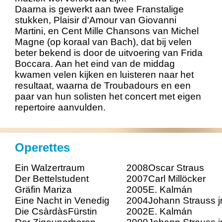
Daarna is gewerkt aan twee Franstalige
stukken, Plaisir d'Amour van Giovanni
Martini, en Cent Mille Chansons van Michel
Magne (op koraal van Bach), dat bij velen
beter bekend is door de uitvoering van Frida
Boccara. Aan het eind van de middag
kwamen velen kijken en luisteren naar het
resultaat, waarna de Troubadours en een
paar van hun solisten het concert met eigen
repertoire aanvulden.
Operettes
Ein Walzertraum
2008
Oscar Straus
Der Bettelstudent
2007
Carl Millöcker
Gräfin Mariza
2005
E. Kalmán
Eine Nacht in Venedig
2004
Johann Strauss j
Die CsàrdàsFürstin
2002
E. Kalmán